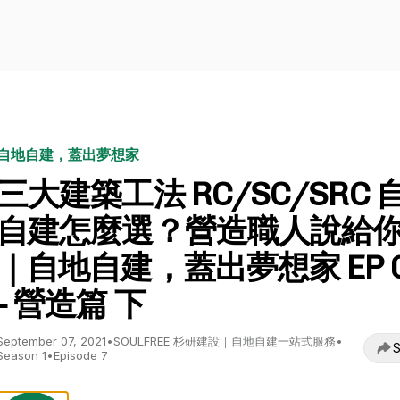
自地自建，蓋出夢想家
三大建築工法 RC/SC/SRC 
自建怎麼選？營造職人說給
｜自地自建，蓋出夢想家 EP 
- 營造篇 下
September 07, 2021
•
SOULFREE 杉研建設｜自地自建一站式服務
•
S
Season 1
•
Episode 7