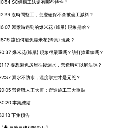
10:54 SC鋼構工法還有哪些特性？
12:39 沒時間監工，怎麼確保不會被偷工減料？
16:07 灌漿時遇到的爆米花 (蜂巢) 現象是啥？
18:16 該如何避免爆米花(蜂巢) 現象？
20:37 爆米花(蜂巢) 現象很嚴重嗎？該打掉重練嗎？
21:17 要想避免房屋往後漏水，營造時可以解決嗎？
22:37 漏水不防水，溫度掌控才是元兇？
29:05 營造職人王大哥：營造施工三大重點
30:20 本集總結
32:13 下集預告
【🎥 自地自建相關影片】