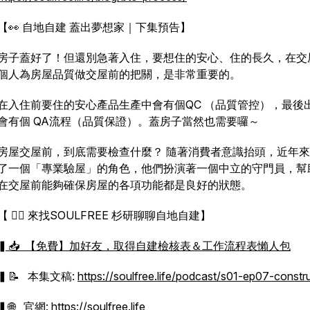
【👀 自地自建 蓋出夢想家｜下集預告】
房子蓋好了！但還別急著入住，要想住的安心、住的長久，在交
個人為房屋品質做交屋前的把關，是非常重要的。
在入住前要住的安心產品生產中會有個QC （品質管控），最後
會有個 QA流程（品質保證）。蓋房子當然也需要囉～
房屋交屋前，到底需要檢查什麼？ 隨著消費者意識抬頭，近年
了一個「專業驗屋」的角色，他們扮演著一個中立的守門員，幫
在交屋前能夠確保房屋的各項功能都是良好的狀態。
【 🙋‍♂️ 來找SOULFREE 杉研聊聊自地自建】
▍📥 【免費】加好友，取得自建檢核表＆工作流程表懶人包
▍📝 本集文稿:
https://soulfree.life/podcast/s01-ep07-constr
▍🌐 官網:
https://soulfree.life