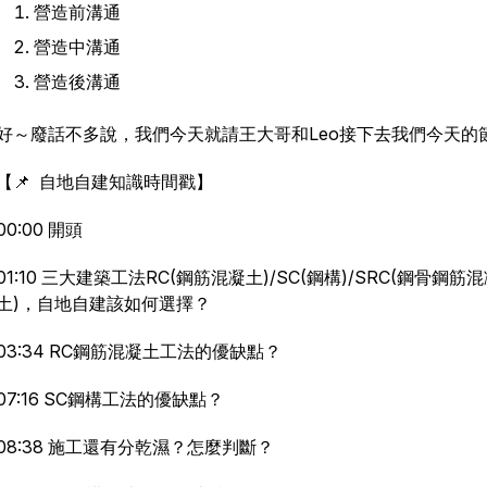
營造前溝通
營造中溝通
營造後溝通
好～廢話不多說，我們今天就請王大哥和Leo接下去我們今天的
【📌 自地自建知識時間戳】
00:00 開頭
01:10 三大建築工法RC(鋼筋混凝土)/SC(鋼構)/SRC(鋼骨鋼筋
土)，自地自建該如何選擇？
03:34 RC鋼筋混凝土工法的優缺點？
07:16 SC鋼構工法的優缺點？
08:38 施工還有分乾濕？怎麼判斷？