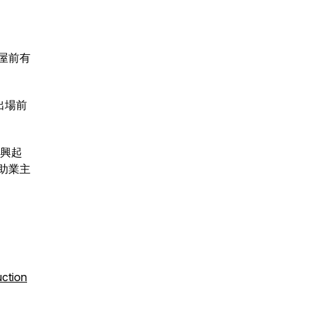
屋前有
出場前
來興起
助業主
uction