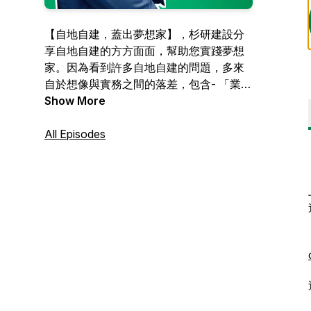
【自地自建，蓋出夢想家】，杉研建設分
享自地自建的方方面面，幫助您實踐夢想
家。因為看到許多自地自建的問題，多來
自於想像與實務之間的落差，包含- 「業主
與建築師之間的溝通落差」- 「營造費用的
Show More
追加減」- 「對品質認知的不同」，而這些
環節都是環環相扣的。但其實許多問題和
All Episodes
爭議，都可以在開始前，先了解一些關鍵
議題和人事物，就可以少走很多冤枉路。
所以想要分享更多自地自建的資訊，讓大
眾瞭解自地自建一點都不難，實現夢想家
更近一步！