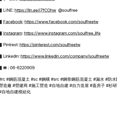
▍LINE:
https://lin.ee/j7fCOhw
@soulfree
▍
Facebook
:
https://www.facebook.com/soulfreetw
▍
Instagram
:
https://www.instagram.com/soulfree_life
▍Pintrest:
https://pinterest.com/soulfreetw
▍Linkedin:
https://www.linkedin.com/company/soulfreetw
▍☎️ : 06-6220909
#rc #鋼筋混凝土 #sc #鋼構 #src #鋼骨鋼筋混凝土 #漏水 #防水
營造廠 #營建商 #施工營造 #自地自建 #自力造屋 #蓋房子 #杉
#自地自建模組化