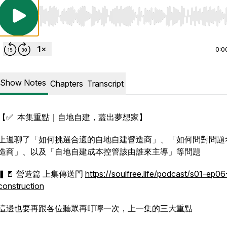
Use Left/Right to seek, Home/End to jump to start o
0:0
Show Notes
Chapters
Transcript
【✅ 本集重點｜自地自建，蓋出夢想家】
上週聊了「如何挑選合適的自地自建營造商」、「如何問對問題
造商」、以及「自地自建成本控管該由誰來主導」等問題
▍🚪 營造篇 上集傳送門
https://soulfree.life/podcast/s01-ep06
construction
這邊也要再跟各位聽眾再叮嚀一次，上一集的三大重點