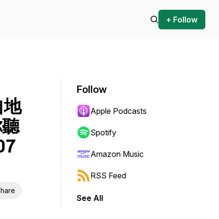
+ Follow
Follow
自地
Apple Podcasts
你聽
Spotify
07
Amazon Music
RSS Feed
hare
See All